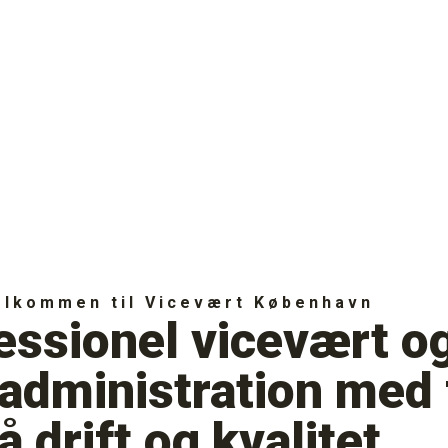
elkommen til Vicevært København
essionel vicevært o
administration med
å drift og kvalitet