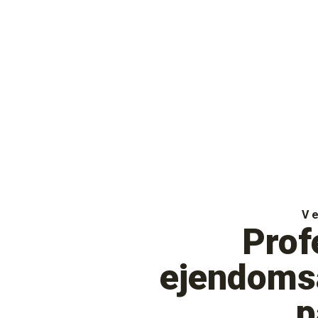
V
Prof
ejendoms
p