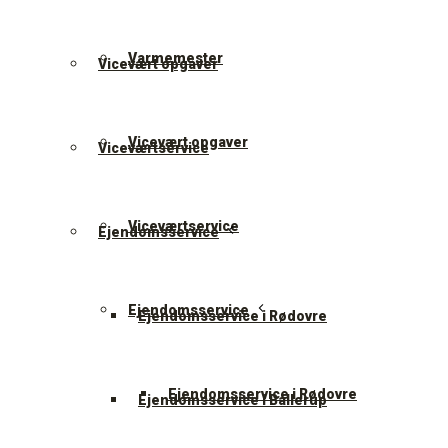
Varmemester
Vicevært opgaver
Vicevært opgaver
Viceværtservice
Viceværtservice
Ejendomsservice
Ejendomsservice
Ejendomsservice i Rødovre
Ejendomsservice i Rødovre
Ejendomsservice i Ballerup