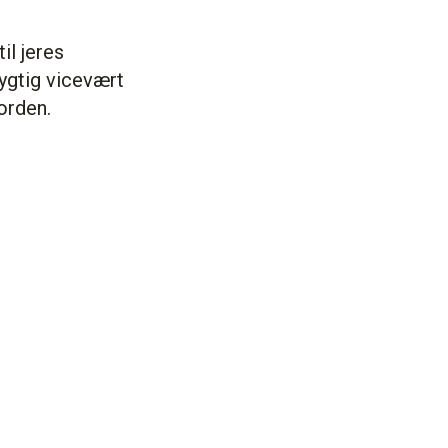
il jeres
dygtig vicevært
orden.