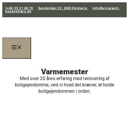
(+45) 23 21 60 70
Sønderkær 32, 2650 Hvidovre
info@vicevaert-
koebenhavn.dk
Varmemester
Med over 20 åres erfaring med renovering af
boligejendomme, ved vi hvad det kræver, at holde
boligejendommen i orden.
(+45) 23 21 60 70
info@vicevaert-koebenhavn.dk