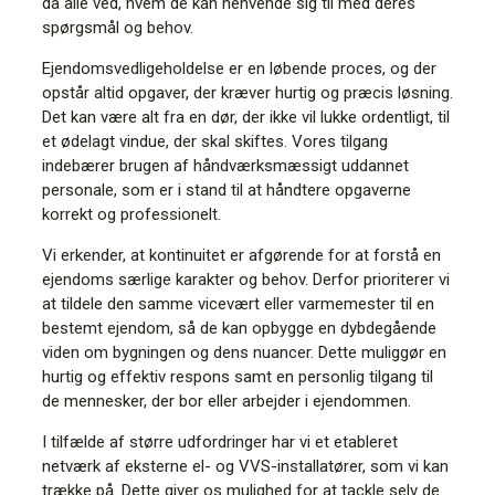
da alle ved, hvem de kan henvende sig til med deres
spørgsmål og behov.
Ejendomsvedligeholdelse er en løbende proces, og der
opstår altid opgaver, der kræver hurtig og præcis løsning.
Det kan være alt fra en dør, der ikke vil lukke ordentligt, til
et ødelagt vindue, der skal skiftes. Vores tilgang
indebærer brugen af håndværksmæssigt uddannet
personale, som er i stand til at håndtere opgaverne
korrekt og professionelt.
Vi erkender, at kontinuitet er afgørende for at forstå en
ejendoms særlige karakter og behov. Derfor prioriterer vi
at tildele den samme vicevært eller varmemester til en
bestemt ejendom, så de kan opbygge en dybdegående
viden om bygningen og dens nuancer. Dette muliggør en
hurtig og effektiv respons samt en personlig tilgang til
de mennesker, der bor eller arbejder i ejendommen.
I tilfælde af større udfordringer har vi et etableret
netværk af eksterne el- og VVS-installatører, som vi kan
trække på. Dette giver os mulighed for at tackle selv de