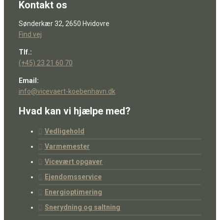
Kontakt os
Sønderkær 32, 2650 Hvidovre
Find vej
Tlf.:
(+45) 23 21 60 70
Email:
info@vicevaert-koebenhavn.dk
Hvad kan vi hjælpe med?
Vedligehold
Varmemester
Vicevært opgaver
Ejendomsservice
Energioptimering
Snerydning og saltning