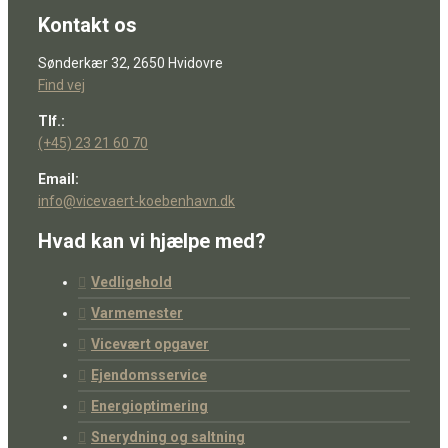
Kontakt os
Sønderkær 32, 2650 Hvidovre
Find vej
Tlf.:
(+45) 23 21 60 70
Email:
info@vicevaert-koebenhavn.dk
Hvad kan vi hjælpe med?
Vedligehold
Varmemester
Vicevært opgaver
Ejendomsservice
Energioptimering
Snerydning og saltning