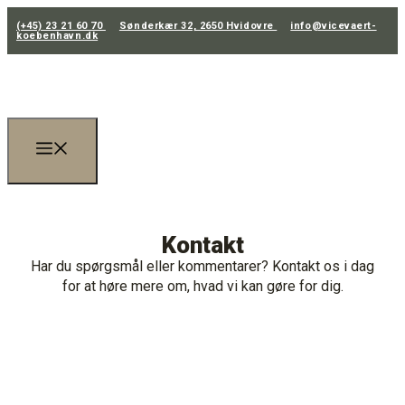
(+45) 23 21 60 70
Sønderkær 32, 2650 Hvidovre
info@vicevaert-
koebenhavn.dk
Kontakt
Har du spørgsmål eller kommentarer? Kontakt os i dag
for at høre mere om, hvad vi kan gøre for dig.
(+45) 23 21 60 70
info@vicevaert-koebenhavn.dk