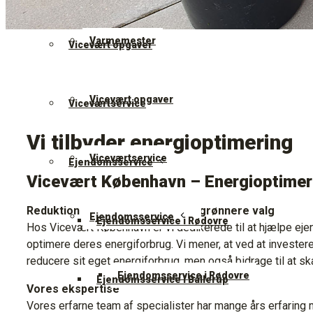
Varmemester
Vicevært opgaver
Vicevært opgaver
Viceværtservice
Vi tilbyder energioptimering
Viceværtservice
Ejendomsservice
Vicevært København – Energioptime
Reduktion af energiforbrug – et grønnere valg
Ejendomsservice
Ejendomsservice i Rødovre
Hos Vicevært København er vi dedikerede til at hjælpe ej
optimere deres energiforbrug. Vi mener, at ved at invester
reducere sit eget energiforbrug, men også bidrage til at 
Ejendomsservice i Rødovre
Ejendomsservice i Ballerup
Vores ekspertise
Vores erfarne team af specialister har mange års erfaring