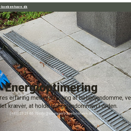
t-koebenhavn.dk
Energioptimering
res erfaring med renovering af boligejendomme, ve
det kræver, at holde boligejendommen i orden.
(+45) 23 21 60 70
info@vicevaert-koebenhavn.dk