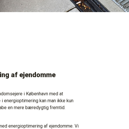
ring af ejendomme
endomsejere i København med at
e i energioptimering kan man ikke kun
skabe en mere bæredygtig fremtid.
 med energioptimering af ejendomme. Vi