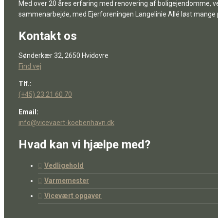
Med over 20 åres erfaring med renovering af boligejendomme, ve
sammenarbejde, med Ejerforeningen Langelinie Allé løst mange 
Kontakt os
Sønderkær 32, 2650 Hvidovre
Find vej
Tlf.:
(+45) 23 21 60 70
Email:
info@vicevaert-koebenhavn.dk
Hvad kan vi hjælpe med?
Vedligehold
Varmemester
Vicevært opgaver