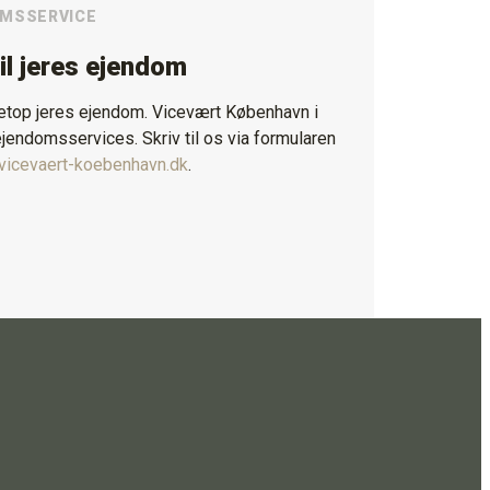
OMSSERVICE
til jeres ejendom
 netop jeres ejendom. Vicevært København i
endomsservices. Skriv til os via formularen
vicevaert-koebenhavn.dk
.