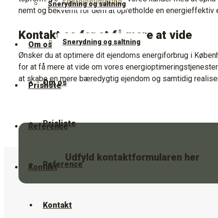
Energioptimering
Snerydning og saltning
nemt og bekvemt for dem at opretholde en energieffektiv
Kontakt os for at få mere at vide
Snerydning og saltning
Om os
Ønsker du at optimere dit ejendoms energiforbrug i Købe
for at få mere at vide om vores energioptimeringstjenester.
at skabe en mere bæredygtig ejendom og samtidig realiser
Om os
Prisliste
Prisliste
Reference
Udfyld kontaktformularen her
Reference
Kontakt
Kontakt