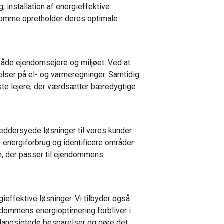
g, installation af energieffektive
ndomme opretholder deres optimale
både ejendomsejere og miljøet. Ved at
lser på el- og varmeregninger. Samtidig
te lejere, der værdsætter bæredygtige
kræddersyede løsninger til vores kunder.
 energiforbrug og identificere områder
an, der passer til ejendommens
ieffektive løsninger. Vi tilbyder også
endommens energioptimering forbliver i
 langsigtede besparelser og gøre det