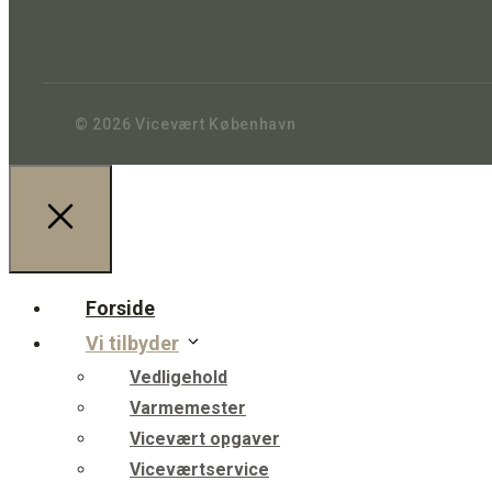
© 2026 Vicevært København
Forside
Vi tilbyder
Vedligehold
Varmemester
Vicevært opgaver
Viceværtservice