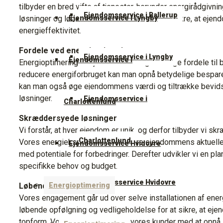
tilbyder en bred vifte af tjenester, herunder energirådgivnin
Ejendomsservice i Ballerup
Ejendomsservice i Lyngby
løsninger og løbende vedligeholdelse for at sikre, at eje
energieffektivitet.
Fordele ved energioptimering
Ejendomsservice i Lyngby
Ejendomsservice i
Energioptimering af ejendomme bringer mange fordele til 
reducere energiforbruget kan man opnå betydelige bespare
kan man også øge ejendommens værdi og tiltrække bevids
løsninger.
Ejendomsservice i
Charlottenlund
Skræddersyede løsninger
Vi forstår, at hver ejendom er unik, og derfor tilbyder vi s
Charlottenlund
Vores energieksperter vil analysere ejendommens aktuelle
Ejendomsservice Hvidovre
med potentiale for forbedringer. Derefter udvikler vi en pl
specifikke behov og budget.
Ejendomsservice Hvidovre
Energioptimering
Løbende opfølgning
Vores engagement går ud over selve installationen af energ
løbende opfølgning og vedligeholdelse for at sikre, at ej
topform. Vores mål er at hjælpe vores kunder med at opnå